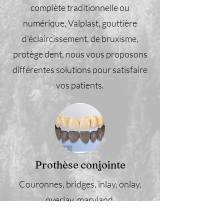
complète traditionnelle ou
numérique, Valplast, gouttière
d'éclaircissement, de bruxisme,
protège dent, nous vous proposons
différentes solutions pour satisfaire
vos patients.
Prothèse conjointe
Couronnes, bridges, inlay, onlay,
overlay, maryland,
Des matériaux adaptés à chaque